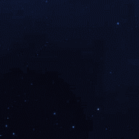
态
点
包
标
推荐网站