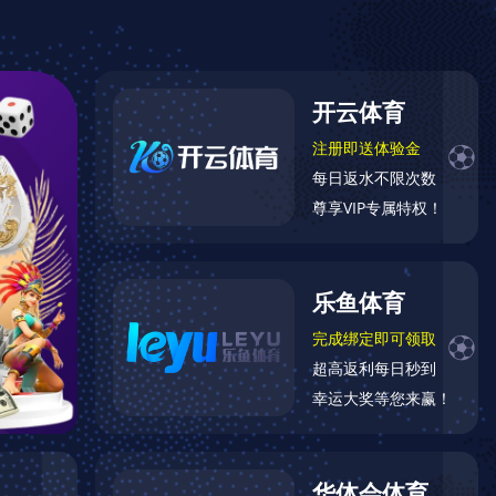
注册入口
私保护。