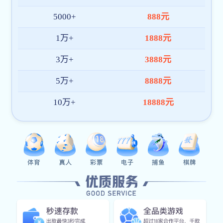
作为国米的重要中场球员，奥古斯托在过去几个赛季
中的表现可圈可点。他不仅具备出色的技术能力，还
展现出了极强的战术意识和团队合作精神。在比赛
中，他经常能够通过精准传球和灵活跑位，为队友创
造机会，这使得他成为球队进攻体系中的关键一环。
此外，奥古斯托在防守端同样表现不俗。他积极回
追、拼抢，不仅能有效堵截对方进攻，还能迅速转守
为攻。这种全能型中场的角色，使得他在教练组眼中
的地位愈发重要。正因如此，国米希望通过续约来留
住这样一位不可或缺的人才。
值得注意的是，在经历了一段伤病困扰后，奥古斯托
最近恢复状态良好，他在场上的表现逐渐回暖。这样
的回归无疑给球队注入了新的活力，也让管理层更加