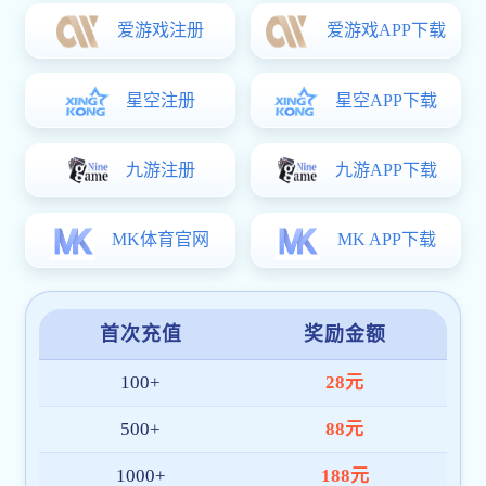
获得出场时间保障
在意大利足球界，国际米兰（国米）与球员奥古斯托
之间的续约谈判引起了广泛关注。近日，国米向奥古
斯托提出了一份年薪320万欧元的续约合约，同时也
承诺将为他提供出场时间保障。本文将从四个方面深
入探讨这一事件的背景、合同细节、双方期望及其对
球队未来发展的影响。这一续约不仅关乎到奥古斯托
个人的职业生涯，也反映了国米在重建过程中对核心
球员的重视，以及对于竞争力提升的决心。
1、奥古斯托的个人表现