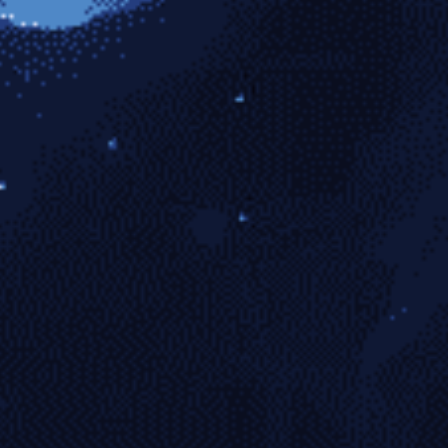
上一篇：
托哈两年5200万合同到期季后赛表…
精选推荐
1
比德带领球队逆转绿军奇迹成就终结多