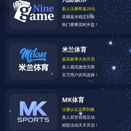
覆盖实时赛
首页
/
体育看点
/ 正文