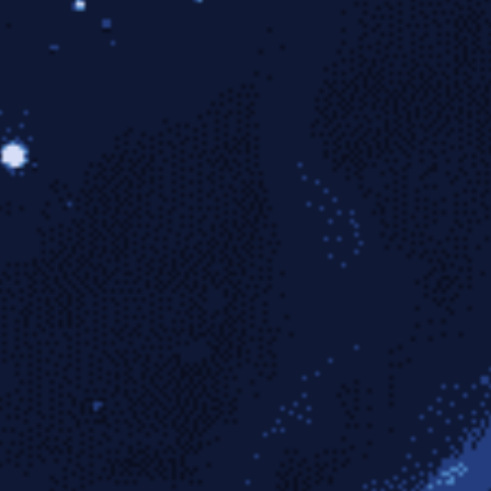
一套完善成熟的训练体系。虽然本赛季开始时遭
向世俱杯资格发起冲击。
拜仁之所以能保持高水平竞技状态，与其坚固的
及经验丰富的后卫组合，这使得球队在大多数情
力强大，为攻击线提供源源不断的支持，是他们
同时，拜仁还具备强大的心理素质，无论是在主
稳定性让他们在关键时刻往往能够把握住机会。
资格中占据有利位置。
4、巴萨重建与复兴之路
巴塞罗那经过一段时间的动荡期，如今正处于重
系列改革，不仅强调传控足球传统，还注重引入
在恢复昔日辉煌，让巴萨再次成为世界足坛的一