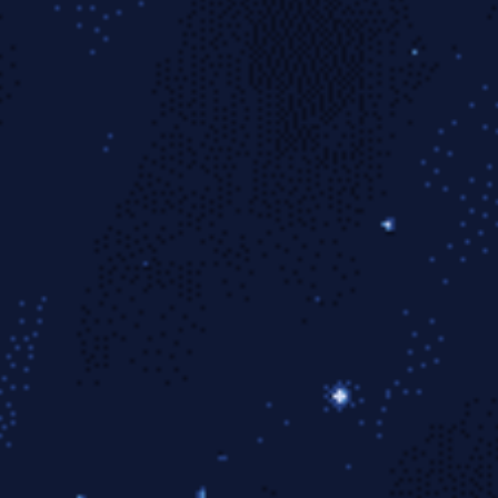
能以最佳状态迎接世俱杯资格赛。
2、阿森纳的崛起与潜力
近年来，阿森纳逐渐走出了低谷，焕发出新的生
的发展，将一些年轻才俊培养成材。这使得阿森
活力和创造力的团队。
教练组对于战术体系进行了创新，使得球员们能
时，球队展现出的韧性和拼搏精神令许多球迷感
过团结协作实现更高目标。
尽管阿森纳面临不少挑战，但他们所展现出的积
充满期待。如果能够顺利拿下世俱杯资格，这将
3、拜仁慕尼黑的不变实力
拜仁慕尼黑一直以来都是德甲乃至整个欧洲足坛