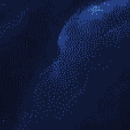
随着一些青年才俊如加维、佩德里等人的崭露头
响，巴萨似乎找到了复兴之路。新旧交替之间形
加富有创造性和灵动性。
B队梯队也日益加强，为一线队输送人才。而且，
来填补缺口，也是巴萨实现目标的重要手段。如
有助于进一步巩固团队凝聚力。
总结：
综上所述，在这场激烈竞争中，各大豪门为了获
黎圣日耳曼以绝对优势领先，到阿森纳稳步崛起
独特韧性与潜力，每个俱乐部都有自己的故事和
更是一种拼搏精神与团队合作意识的重要体现。