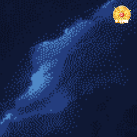
遇了一些波折，但队伍迅速调整状态，再次
后防线密不可分。他们拥有优秀的守门员以
况下都能确保后防稳固。此外，中场组织能
取胜的重要保障。
场还是客场，他们总能冷静应对压力。这种
因此，他们有理由相信自己将在争夺世俱杯
建阶段。新任教练上任后，对球队进行了一
年轻球员，以增强整体竞争力。这一策略旨
股力量。