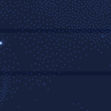
事、专业数据、高清视频，
mk体育APP
与网页版为您提供便捷
APP下载
网页版入口
在当今足球界，欧洲世俱杯的资格争夺战已经成
黎圣日耳曼（PSG）在竞争中处于领先地位，而
现出乐观的形势。本文将从四个方面进行深入分